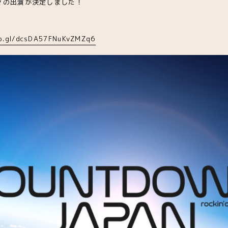
々の出演が決定しました！
oo.gl/dcsDA57FNuKvZMZq6