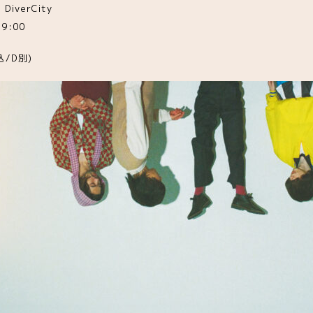
DiverCity
9:00
込/D別)