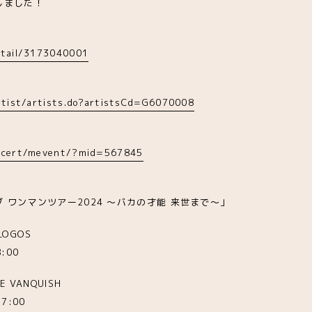
しました！
detail/3173040001
artist/artists.do?artistsCd=G6070008
oncert/mevent/?mid=567845
 ワンマンツアー2024 ～バカの才能 来世まで～」
 LOGOS
:00
E VANQUISH
7:00