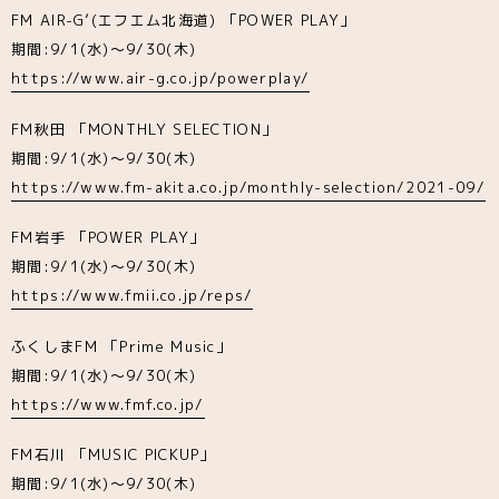
FM AIR-G’(エフエム北海道) 「POWER PLAY」
期間:9/1(水)～9/30(木)
https://www.air-g.co.jp/powerplay/
FM秋田 「MONTHLY SELECTION」
期間:9/1(水)～9/30(木)
https://www.fm-akita.co.jp/monthly-selection/2021-09/
FM岩手 「POWER PLAY」
期間:9/1(水)～9/30(木)
https://www.fmii.co.jp/reps/
ふくしまFM 「Prime Music」
期間:9/1(水)～9/30(木)
https://www.fmf.co.jp/
FM石川 「MUSIC PICKUP」
期間:9/1(水)～9/30(木)