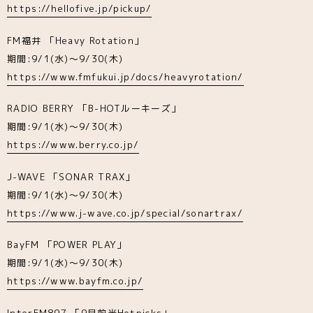
https://hellofive.jp/pickup/
FM福井 「Heavy Rotation」
期間:9/1(水)～9/30(木)
https://www.fmfukui.jp/docs/heavyrotation/
RADIO BERRY 「B-HOTルーキーズ」
期間:9/1(水)～9/30(木)
https://www.berry.co.jp/
J-WAVE 「SONAR TRAX」
期間:9/1(水)～9/30(木)
https://www.j-wave.co.jp/special/sonartrax/
BayFM 「POWER PLAY」
期間:9/1(水)～9/30(木)
https://www.bayfm.co.jp/
InterFM897 「9月前半Hotpicks」