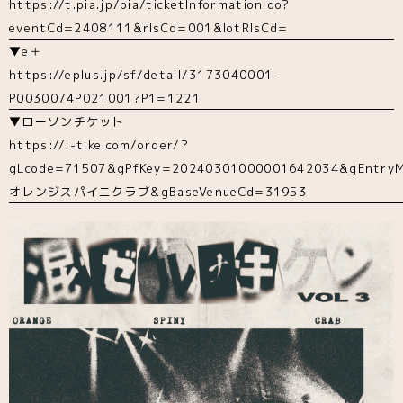
https://t.pia.jp/pia/ticketInformation.do?
eventCd=2408111&rlsCd=001&lotRlsCd=
▼e＋
https://eplus.jp/sf/detail/3173040001-
P0030074P021001?P1=1221
▼ローソンチケット
https://l-tike.com/order/?
gLcode=71507&gPfKey=20240301000001642034&gEntryM
オレンジスパイニクラブ&gBaseVenueCd=31953