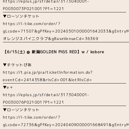
https://eplus.jp/sf/detail/3173040001-
P0030073P021001?P1=1221
▼ローソンチケット
https://l-tike.com/order/?
gLcode=71507&gPfKey=20240301000001642033&gEntryM
オレンジスパイニクラブ&gBaseVenueCd=36369
【6/15(土) @ 新潟GOLDEN PIGS RED】w / kobore
▼チケットぴあ
https://t.pia.jp/pia/ticketInformation.do?
eventCd=2414358&rlsCd=001&lotRlsCd=
▼e＋
https://eplus.jp/sf/detail/3173040001-
P0030076P021001?P1=1221
▼ローソンチケット
https://l-tike.com/order/?
gLcode=72736&gPfKey=20240409000001668491&gEntryM