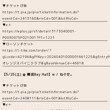
▼チケットぴあ
https://t.pia.jp/pia/ticketInformation.do?
eventCd=2413160&rlsCd=001&lotRlsCd=
▼e＋
https://eplus.jp/sf/detail/3173040001-
P0030075P021001?P1=1221
▼ローソンチケット
https://l-tike.com/order/?
gLcode=42194&gPfKey=20240401000001661225&gEntryM
オレンジスパイニクラブ&gBaseVenueCd=46618
【5/25(土) @ 横浜Bay Hall】w / ねぐせ。
▼チケットぴあ
https://t.pia.jp/pia/ticketInformation.do?
eventCd=2408111&rlsCd=001&lotRlsCd=
▼e＋