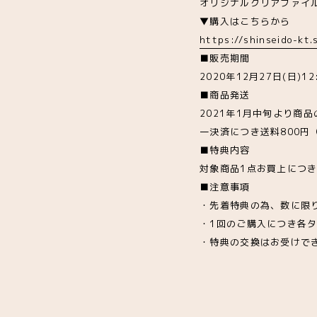
オリジナルクリアファイ
▼購入はこちらから
https://shinseido-kt
■販売期間
2020年12月27日(日)12
■商品発送
2021年1月中旬より商
一決済につき送料800円
■特典内容
対象商品1点お買上につ
■注意事項
・先着特典の為、数に限
・1回のご購入につき各
・特典の交換はお受けで